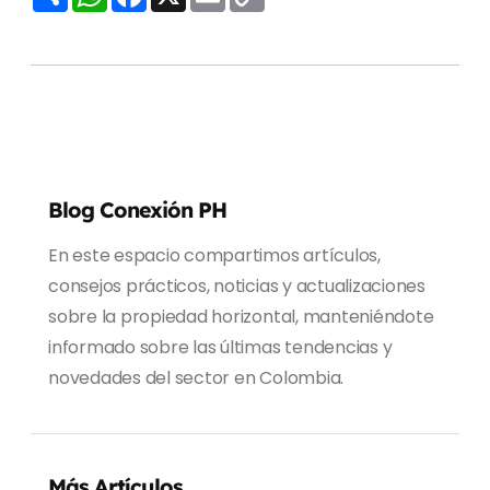
o
h
a
m
o
m
a
c
a
p
p
t
e
i
y
a
s
b
l
L
r
A
o
i
t
p
o
n
i
p
k
k
r
Blog Conexión PH
En este espacio compartimos artículos,
consejos prácticos, noticias y actualizaciones
sobre la propiedad horizontal, manteniéndote
informado sobre las últimas tendencias y
novedades del sector en Colombia.
Más Artículos